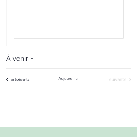
À venir
Sélectionnez
une
Évènements
Aujourd'hui
suivants
Évènements
précédents
date.