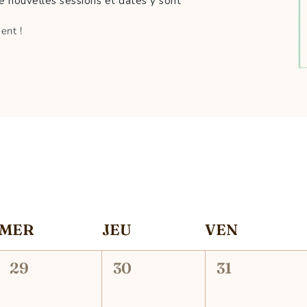
e nouvelles sessions et dates y sont
ent !
MER
JEU
VEN
0
0
0
29
30
31
,
évènement,
évènement,
évènement