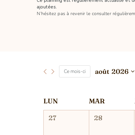
Ce planning est régulièrement actualisé et d
ajoutées.
N’hésitez pas à revenir le consulter régulièrem
août 2026
Ce mois-ci
Sélectionnez
une
date.
Calendrier
LUN
MAR
de
0
0
27
28
Évènements
évènement,
évènement