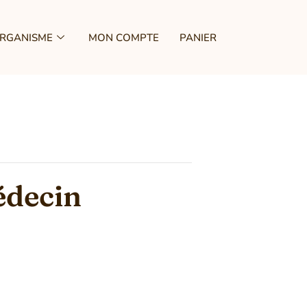
ORGANISME
MON COMPTE
PANIER
édecin