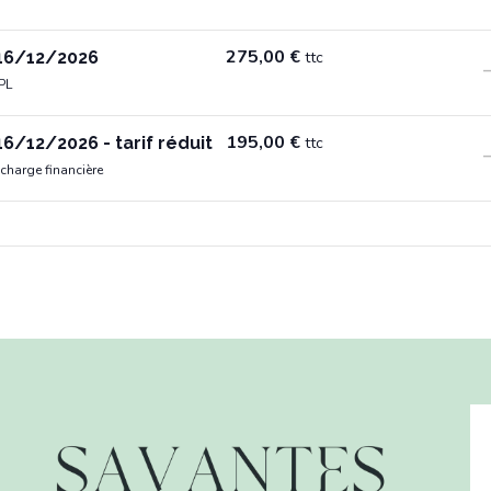
275,00
€
 16/12/2026
ttc
 PL
195,00
€
16/12/2026 - tarif réduit
ttc
n charge financière