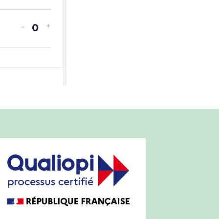
-
+
Quantité