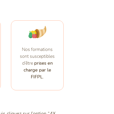
Nos formations
sont susceptibles
d’être
prises en
charge par le
FIFPL
.
is cliquez sur l’option “4X