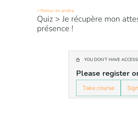
Aller
< Retour en arrière
au
Quiz > Je récupère mon atte
contenu
présence !
YOU DON’T HAVE ACCESS
Please register or
Take course
Sign