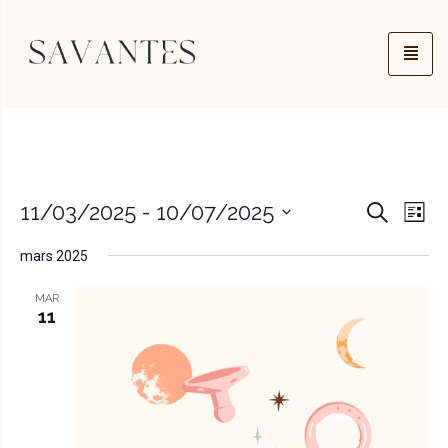
Na
Reche
11/03/2025
 - 
10/07/2025
Recherch
Liste
de
Sélectionnez
et
mars 2025
une
vu
navig
date.
MAR
Év
11
de
vues
Évèn