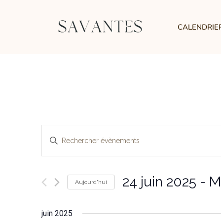
CALENDRIE
Recherche
Saisir
et
mot-
clé.
navigation
Rechercher
24 juin 2025
 - 
M
Aujourd'hui
de
Évènements
Sélectionnez
par
vues
une
juin 2025
mot-